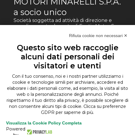
MOTORI MINARELLI S.P.A.
a socio unico
Società soggetta ad attività di direzione e
coordinamento da parte di Fantic Motor Spa
Rifiuta cookie non necessari ✕
Via s.Vitalino 19, 40012 - Calderara di Reno
(BO)
Questo sito web raccoglie
Partita IVA: 00502311202
©Motori Minarelli Spa
alcuni dati personali dei
visitatori e utenti
Codice etico
Modello organizzativo
Con il tuo consenso, noi e i nostri partner utilizziamo i
Whistleblowing
cookie e tecnologie simili per archiviare, accedere ed
Per segnalazioni di whistleblowing secondo
procedura scaricabile al link indicato, inviare e-mail a
elaborare i dati personali come, ad esempio, la visita al sito
odvmotoriminarelli@legalmail.it
web o la personalizzazione degli annunci. Poiché
rispettiamo il tuo diritto alla privacy, è possibile scegliere di
non consentire alcuni tipi di cookie. Clicca su preferenze
Gli aiuti di Stato e gli aiuti de minimis ricevuti dalla
GDPR per saperne di più.
nostra impresa sono contenuti nel Registro nazionale
degli aiuti di Stato di cui all’art. 52 della L. 234/2012 e
Visualizza la Cookie Policy Completa
consultabili
qui
Powered