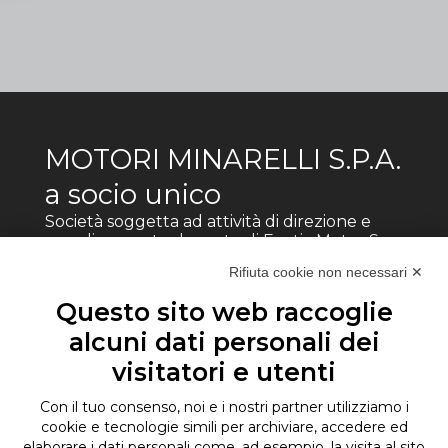
MOTORI MINARELLI S.P.A.
a socio unico
Società soggetta ad attività di direzione e
coordinamento da parte di Fantic Motor Spa
Rifiuta cookie non necessari ✕
Via s.Vitalino 19, 40012 - Calderara di Reno
(BO)
Questo sito web raccoglie
Partita IVA: 00502311202
©Motori Minarelli Spa
alcuni dati personali dei
visitatori e utenti
Codice etico
Modello organizzativo
Con il tuo consenso, noi e i nostri partner utilizziamo i
Whistleblowing
cookie e tecnologie simili per archiviare, accedere ed
Per segnalazioni di whistleblowing secondo
procedura scaricabile al link indicato, inviare e-mail a
elaborare i dati personali come, ad esempio, la visita al sito