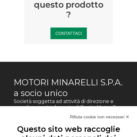
questo prodotto
?
CONTATTACI
MOTORI MINARELLI S.P.A.
a socio unico
Società soggetta ad attività di direzione e
coordinamento da parte di Fantic Motor Spa
Rifiuta cookie non necessari ✕
Via s.Vitalino 19, 40012 - Calderara di Reno
(BO)
Questo sito web raccoglie
Partita IVA: 00502311202
©Motori Minarelli Spa